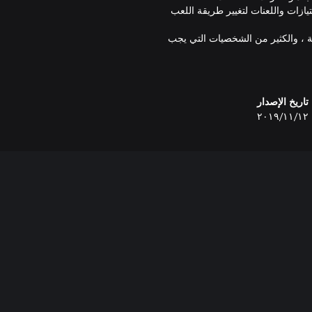
زات واللعنات لتغيير طريقة اللعب
ئية ، والكثير من الشخصيات التي يجب
تاريخ الإصدار
١٢‏/١١‏/٢٠١٩