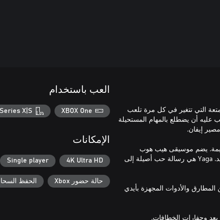
العب باستخدام
ممتعة التي تتغير في كل مرة تلعب
Series X|S
XBOX One
ب عليه أن يضطلع بالمهام المستحيلة
الإمكانات
لقديمة. يضم موسيقى هيب هوب
رومانية من سوبكارباتي و أعمال فنية ثنائية الأبعاد مذهلة ومرسومة باليد. Yaga هي رسالة حب أصيلة إلى
Single player
4K Ultra HD
حالة حضور Xbox
الحفظ السحابي ل
المطارق والأدوات المجهزة بأيدي