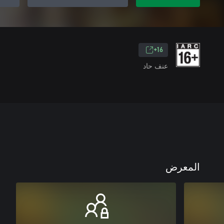
16+
عنف حاد
المعرض