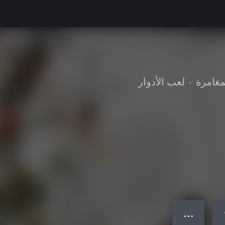
مغامرة
•
لعب الأدوار
● ● ●