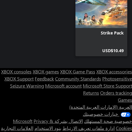
Strike Pack
USD$10.49
XBOX consoles
XBOX games
XBOX Game Pass
XBOX accessories
XBOX Support
Feedback
Community Standards
Photosensitive
Seizure Warning
Microsoft account
Microsoft Store Support
Returns
Orders tracking
Games
العربية (الإمارات العربية المتحدة)
خيارات خصوصيتك
خصوصية صحة المستهلك
الاتصال بشركة Microsoft
Privacy &
Cookies
إدارة ملفات تعريف الارتباط
بنود الاستخدام
العلامات التجارية