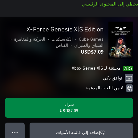
تخطي إلى المحتوى الرئيسي
X-Force Genesis X|S Edition
Cube Games
•
الكلاسيكيات
•
الحركة والمغامرة
•
السباق والطيران
•
القناص
USD$7.09
محسّنة لـ Xbox Series X|S
توافق ذكي
6 من اللغات المدعمة
شراء
USD$7.09
إضافة إلى قائمة الأمنيات
● ● ●