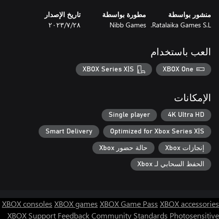
منشور بواسطة
مطورة بواسطة
تاريخ الإصدار
Ratalaika Games S.L.
Nibb Games
٢٨‏/٧‏/٢٠٢٣
العب باستخدام
XBOX Series X|S
XBOX One
الإمكانات
Single player
4K Ultra HD
Smart Delivery
Optimized for Xbox Series X|S
إنجازات Xbox
حالة حضور Xbox
الحفظ السحابي لـ Xbox
XBOX consoles
XBOX games
XBOX Game Pass
XBOX accessories
XBOX Support
Feedback
Community Standards
Photosensitive