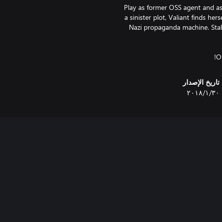
Play as former OSS agent and ass
a sinister plot, Valiant finds her
Nazi propaganda machine. Stalk
O
تاريخ الإصدار
٣٠‏/١‏/٢٠١٨