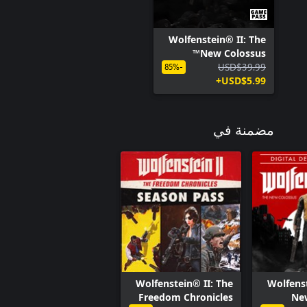
Wolfenstein® II: The
New Colossus™
USD$39.99
-85%
USD$5.99+
مضمنة في
Wolfenstein® II: The
Wolfenst
Freedom Chronicles
Ne