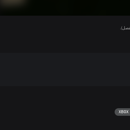
فصل).
XBOX 