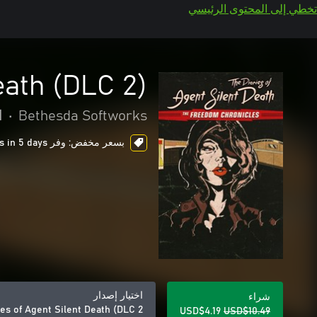
تخطي إلى المحتوى الرئيسي
eath (DLC 2)
Bethesda Softworks
•
ا
بسعر مخفض: وفر USD$6.30، ends in 5 days
اختيار إصدار
شراء
ies of Agent Silent Death (DLC 2)
USD$4.19
USD$10.49