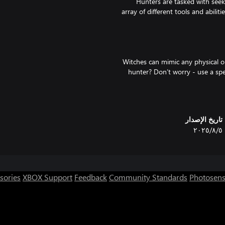
Hunters are tasked with see
array of different tools and abilit
Witches can mimic any physical ob
hunter? Don’t worry - use a spel
تاريخ الإصدار
At first glance, that book 
٥‏/٨‏/٢٠٢٥
themselves as any physical object
sories
XBOX Support
Feedback
Community Standards
Photosens
Personalize your characters wit
costumes from simply playing 