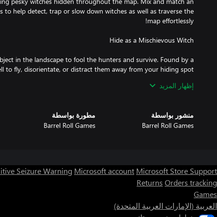
king pesky witches hidden throughout the map. Mix and match an
ies to help detect, trap or slow down witches as well as traverse the
ject in the landscape to fool the hunters and survive. Found by a
l to fly, disorientate, or distract them away from your hiding spot
إظهار المزيد
منشور بواسطة
مطورة بواسطة
on the shelf may look innocent, but remember: witches can disguise
Barrel Roll Games
Barrel Roll Games
. Glorious rewards await the most curious of witches who can find
itive Seizure Warning
Microsoft account
Microsoft Store Support
h hundreds of stylish shirts and wacky brooms. Unlock magnificent
Returns
Orders tracking
and leveling up, or try out our crafting system to forge a specific
Games
العربية (الإمارات العربية المتحدة)