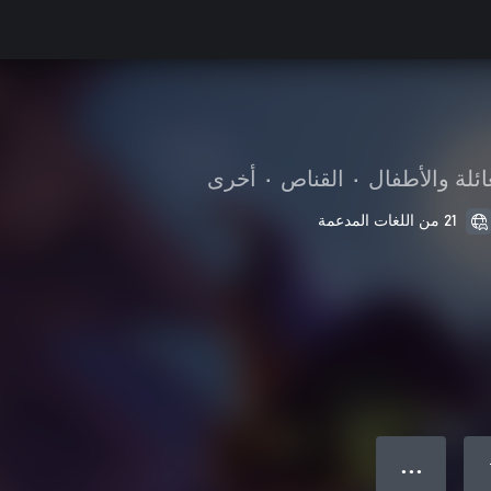
ائلة والأطفال
•
القناص
•
أخرى
21 من اللغات المدعمة
● ● ●