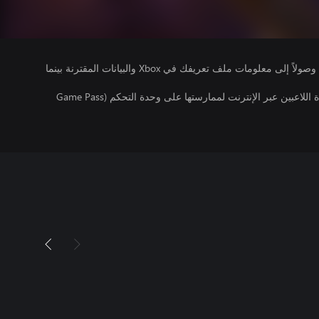
يتلقى ناشرو الألعاب التي تقوم بتشغيلها وصولاً إلى معلومات ملف تعريفك في Xbox والبيانات المقترنة بينما
تتطلب اللعبة توفر اشتراك ألعاب متعددة اللاعبين عبر الإنترنت لممارستها على وحدة التحكم (Game Pass