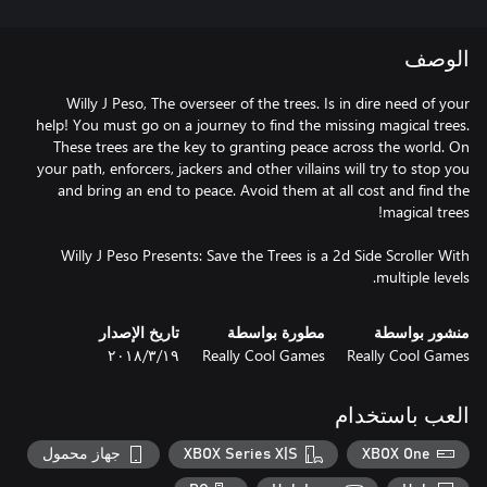
الوصف
Willy J Peso, The overseer of the trees. Is in dire need of your
help! You must go on a journey to find the missing magical trees.
These trees are the key to granting peace across the world. On
your path, enforcers, jackers and other villains will try to stop you
and bring an end to peace. Avoid them at all cost and find the
Willy J Peso Presents: Save the Trees is a 2d Side Scroller With
multiple levels.
منشور بواسطة
مطورة بواسطة
تاريخ الإصدار
Really Cool Games
Really Cool Games
١٩‏/٣‏/٢٠١٨
العب باستخدام
XBOX One
XBOX Series X|S
جهاز محمول