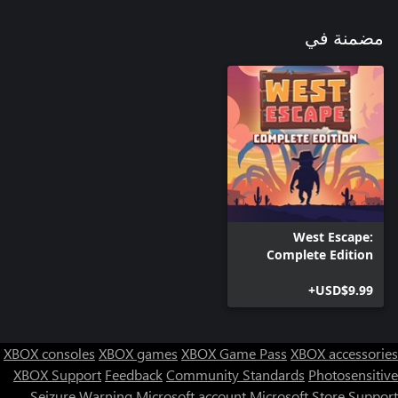
مضمنة في
West Escape:
Complete Edition
USD$9.99+
XBOX consoles
XBOX games
XBOX Game Pass
XBOX accessories
XBOX Support
Feedback
Community Standards
Photosensitive
Seizure Warning
Microsoft account
Microsoft Store Support