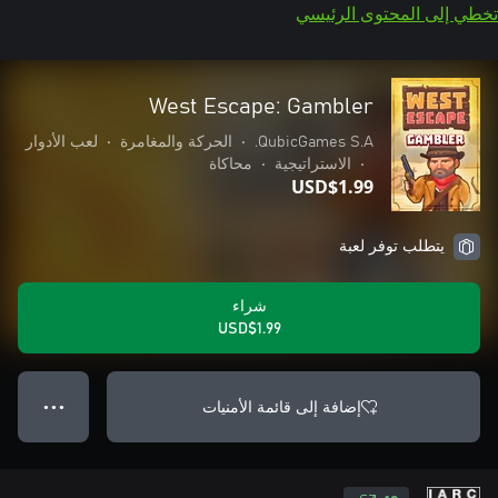
تخطي إلى المحتوى الرئيسي
West Escape: Gambler
QubicGames S.A.
•
الحركة والمغامرة
•
لعب الأدوار
•
الاستراتيجية
•
محاكاة
USD$1.99
يتطلب توفر لعبة
شراء
USD$1.99
إضافة إلى قائمة الأمنيات
● ● ●