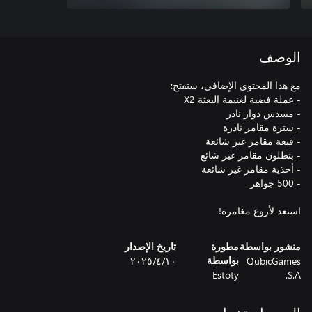
الوصف
استعد لأروع مغامرة!
منشور بواسطة
مطورة
تاريخ الإصدار
QubicGames
١٠‏/٤‏/٢٠٢٥
بواسطة
Estoty
S.A.