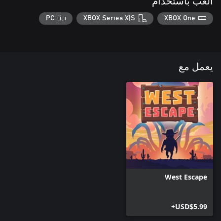
العب باستخدام
PC
XBOX Series X|S
XBOX One
يعمل مع
West Escape
USD$5.99+