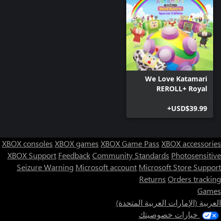
We Love Katamari
REROLL+ Royal
Reverie Special
USD$39.99+
Edition
XBOX consoles
XBOX games
XBOX Game Pass
XBOX accessories
XBOX Support
Feedback
Community Standards
Photosensitive
Seizure Warning
Microsoft account
Microsoft Store Support
Returns
Orders tracking
Games
العربية (الإمارات العربية المتحدة)
خيارات خصوصيتك