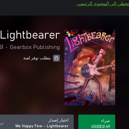
تخطي إلى المحتوى الرئيسي
Lightbearer
Gearbox Publishing
•
ال
يتطلب توفر لعبة
اختيار إصدار
شراء
We Happy Few - Lightbearer
USD$12.49