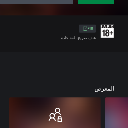
18+
عنف صريح، لغة حادة
المعرض