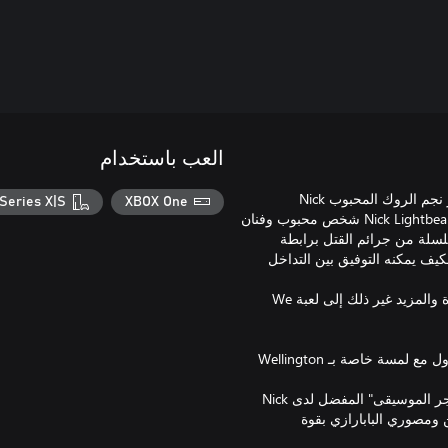
العب باستخدام
في هذا الجزء الثاني من محتوى Season Pass المعد بعناية، ستلعب دور نجم الروك المحبوب Nick
Series X|S
XBOX One
Lightbearer في مدينة Wellington Wells في قصة جديدة تمامًا! إن Nick Lightbearer شخص محبوب وفنان
لة من جرائم القتل برابطة
ه القاتل، فكيف يمكنه التوفيق بين التداخل
لقد أضاف Lightbearer مستوى جديدًا من التنافس فضلاً عن ألغاز جديدة والمزيد غير ذلك إلى لعبة We
• استمتع بقصة جديدة مليئة بالجنس والمخدرات وموسيقى الروك أند رول مع لمسة خاصة بـ Wellington
بعاد المعجبين ومصوري البابارازي بقوة