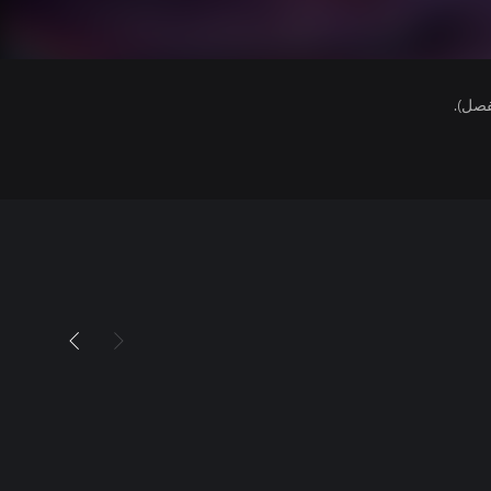
فصل).