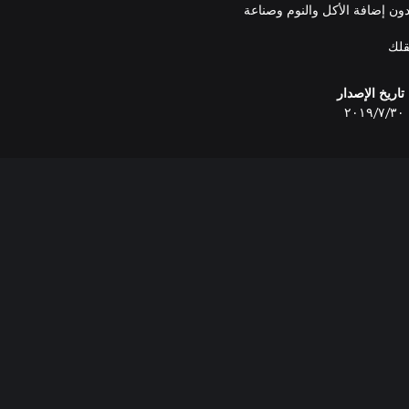
ون إضافة الأكل والنوم وصناعة
قلك
تاريخ الإصدار
٣٠‏/٧‏/٢٠١٩