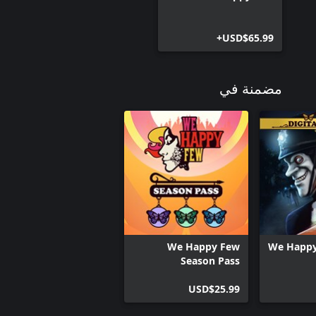
USD$65.99+
مضمنة في
We Happy Few
We Happy
Season Pass
USD$25.99