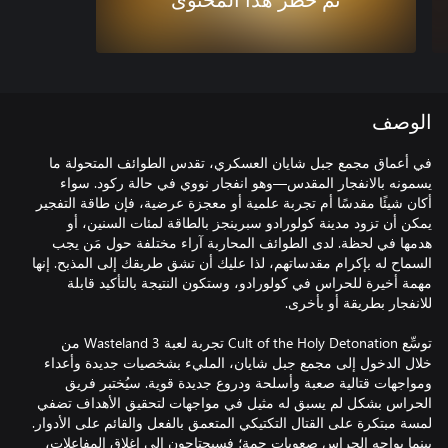
تم حظر هذا المحتوى
الوصف
في أعماق مجمع جبل شايان العسكري، تقدس الطوائف المتحولة ما
يسمونه بالانفجار المقدس—وهو انفجار نووي في حالة ركود. سواء
أكان شيئًا مقدسًا أم تجربة علمية أو معجزة عرضية، فإن طاقة التفجير
يمكن أن تزود مدينة كولورادو سبرينجز بالطاقة لمئات السنين، أو
هدمها في لحظة. لدى الطوائف المحاربة آراء مختلفة حول مَن يجب
السماح له بإكرام مقدساتهم، لذا عليك أن تشق طريقك إلى المذبح. إنها
مهمة أخيرة للحراس في كولورادو، وستكون النتيجة بالتأكيد قابلة
توسِّع Cult of the Holy Detonation تجربة لعبة Wasteland 3 من
خلال الدخول إلى مجمع جبل شايان، المليء بشخصيات جديدة وأعداء
ومواجهات قتالية صعبة وأسلحة ودروع جديدة قوية. سيُختبر فريق
الحراس بشكل لم يسبق له مثيل في مواجهات لتحقيق الأهداف تضفي
لمسة مبتكرة على القتال التكتيكي المتعمق بالفعل والقائم على الأدوار.
بينما يواجه الحراس صعوبات جمة؛ فسيحتاجون إلى إغلاق المفاعلات،