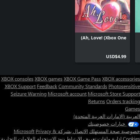
Ah, Love! (Xbox One)
USD$4.99
XBOX consoles
XBOX games
XBOX Game Pass
XBOX accessories
XBOX Support
Feedback
Community Standards
Photosensitive
Seizure Warning
Microsoft account
Microsoft Store Support
Returns
Orders tracking
Games
العربية (الإمارات العربية المتحدة)
خيارات خصوصيتك
خصوصية صحة المستهلك
الاتصال بشركة Microsoft
Privacy &
Cookies
إدارة ملفات تعريف الارتباط
بنود الاستخدام
العلامات التجارية