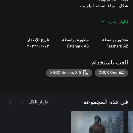
إظهار المزيد
منشور بواسطة
مطورة بواسطة
تاريخ الإصدار
Fatshark AB
Fatshark AB
١٣‏/١٢‏/٢٠٢٣
العب باستخدام
XBOX Series X|S
XBOX One
شكل - تحمل حارس الانقلاب الشمسي
إظهار الكل
في هذه المجموعة