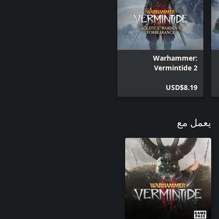
Warhammer:
Vermintide 2
Cosmetic - Solstice
Warden's
USD$8.19
Forbearance
يعمل مع