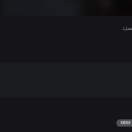
فصل).
XBOX 