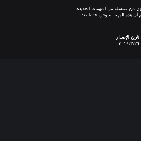
 وتتكون من سلسلة من المهمات الجديدة.
 ببطاقة Tarot فريدة. (يُرجى العلم أن هذه المهمة متوفرة فقط بعد
تاريخ الإصدار
٢٦‏/٣‏/٢٠١٩