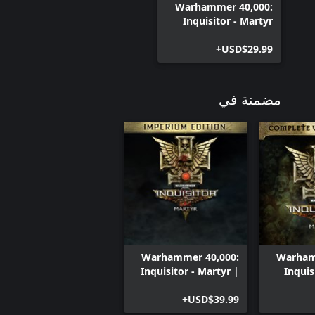
Warhammer 40,000:
Inquisitor - Martyr
USD$29.99+
مضمنة في
Warhammer 40,000:
Warham
Inquisitor - Martyr |
Inquis
Imperium edition
Compl
USD$39.99+