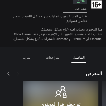
16+
عنف حاد
تفاعل المستخدمين، عمليات شراء داخل اللعبة (تتضمن
عناصر عشوائية)
هذا المحتوى يتطلب لعبة (تُباع بشكل منفصل).
تتطلب اللعبة متعددة اللاعبين عبر الإنترنت توفر Xbox Game Pass
Essential أو Premium أو Ultimate (اشتراكات تُباع بشكل منفصل).
التفاصيل
المراجعات
المزيد
المعرض
تم حظر هذا المحتوى