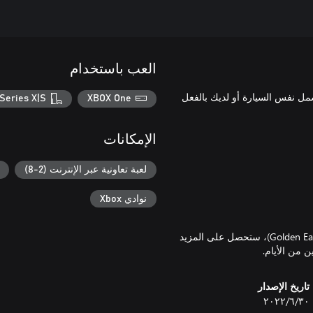
العب باستخدام
شراء 2 حزم مختلفة والتي تشمل نفس السيارة أو لديك بالفعل
Series X|S
XBOX One
الإمكانات
لعبة تعاونية عبر الإنترنت (2-8)
نوادي Xbox
من خلال حساب Premium (القابل للشراء داخل اللعبة مقابل عملة Golden Eagle)، ستحصل على المزيد
تاريخ الإصدار
٣٠‏/٦‏/٢٠٢٢