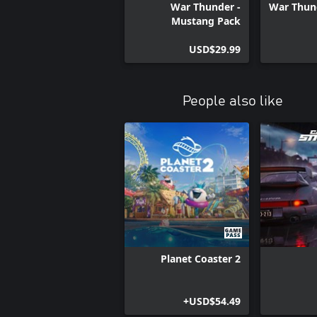
War Thunder -
War Thun
Mustang Pack
USD$29.99
People also like
Planet Coaster 2
USD$54.49+