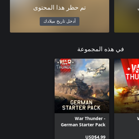
تم حظر هذا المحتوى
أدخل تاريخ ميلادك
في هذه المجموعة
War Thunder -
German Starter Pack
USD$4.99