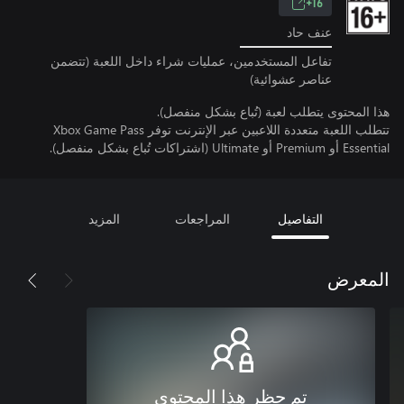
16+
عنف حاد
تفاعل المستخدمين، عمليات شراء داخل اللعبة (تتضمن
عناصر عشوائية)
هذا المحتوى يتطلب لعبة (تُباع بشكل منفصل).
تتطلب اللعبة متعددة اللاعبين عبر الإنترنت توفر Xbox Game Pass
Essential أو Premium أو Ultimate (اشتراكات تُباع بشكل منفصل).
التفاصيل
المراجعات
المزيد
المعرض
تم حظر هذا المحتوى