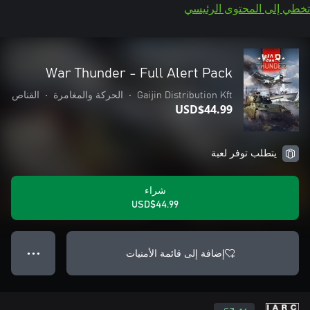
تخطي إلى المحتوى الرئيسي
War Thunder - Full Alert Pack
Gaijin Distribution Kft
•
الحركة والمغامرة
•
القناص
USD$44.99
يتطلب توفر لعبة
شراء
USD$44.99
إضافة إلى قائمة الأمنيات
● ● ●