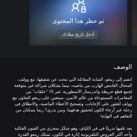
تم حظر هذا المحتوى
أدخل تاريخ ميلادك
الوصف
انضم إلى رينغو، الشابة المقاتلة التي تبحث عن شقيقها، مع وولف،
المحتال الغامض الهارب من ماضيه، بينما يشكلان شراكة غير متوقعة
لجمع قطع خريطة واندرستار الأسطورية. عبر 10 "حلقات" من
المغامرات المستوحاة من عالم الأنمي، سيتعين على رينغو التعاون مع
وولف للعثور على الإجابات، وتصحيح الأخطاء الماضية، والانطلاق في
رحلة عبر أرجاء الكون لتحقيق هدفهما. ومن يدري؟ ربما يتمكنان من
بعد تلقيها تدريبًا في فن الكياي، وهو شكل سحري من الفنون القتالية
وأحد أكثر العروض التلفزيونية إثارة في الكون، تمتلك رينغو القدرة