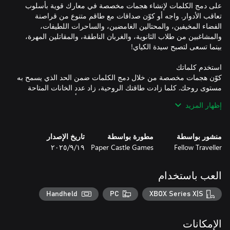
على دمج الكلمات لإنشاء هجمات مخصصة في معارك قوية بأسلوب
تعاقب الأدوار. واجه أو كوّن صداقات مع طاقم متنوع من قراصنة
الفضاء المخيفين، والمحتالين الغامضين، والساحرات اللطيفات،
والمشاغبين من طلاب الثانوية، والغربان الناطقة، والمقاتلين المهرة،
كوّن هجمات مخصصة من خلال دمج الكلمات ضمن الحد الذي يسمح به
مستوى روحك. كلما زادت طاقتك الروحية، زاد عدد الخانات المتاحة
إظهار المزيد
كل الكلمات لها فترات انتظار، وقد يكون الخصوم ضعفاء أو أقوياء ضد
هجمات أو عناصر معينة. لن تكتشف نقاط ضعفهم أو قوتهم إلا عند
منشور بواسطة
مطورة بواسطة
تاريخ الإصدار
Fellow Traveller
Paper Castle Games
١٩‏/٩‏/٢٠٢٥
مع أكثر من 200 كلمة يمكنك جمعها خلال اللعبة، يمكنك ابتكار عدد لا
العب باستخدام
نهائي تقريبًا من الهجمات الفريدة. كلما توسعت مفردات رينغو، عليك
اختيار الكلمات بحكمة عند خوض المعارك، حيث ستحتاج إلى بناء
Handheld
PC
XBOX Series X|S
إستراتيجيات مدروسة تجمع بين الفئات المختلفة، وموازنة الكلمات
الهجومية والدفاعية، ومنح نفسك خيارات للتعامل مع نقاط ضعف وقوة
الخصوم. فكر في كيفية إدارة فترات الانتظار بفعالية، وتحسين مزيج
الإمكانات