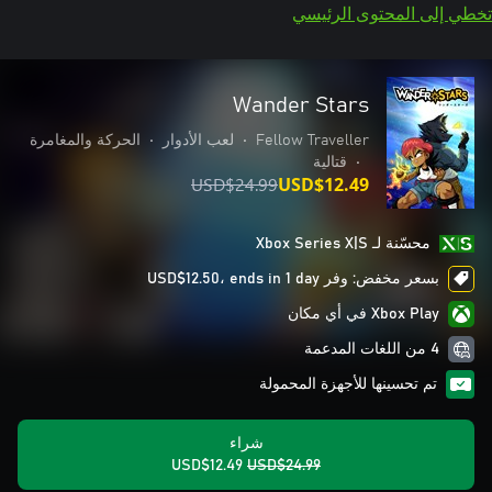
تخطي إلى المحتوى الرئيسي
Wander Stars
Fellow Traveller
•
لعب الأدوار
•
الحركة والمغامرة
•
قتالية
USD$24.99
USD$12.49
محسّنة لـ Xbox Series X|S
بسعر مخفض: وفر USD$12.50، ends in 1 day
Xbox Play في أي مكان
4 من اللغات المدعمة
تم تحسينها للأجهزة المحمولة
شراء
USD$12.49
USD$24.99