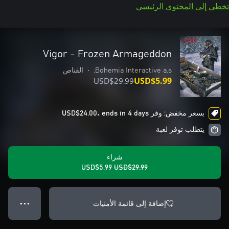
تخطي إلى المحتوى الرئيسي
Vigor - Frozen Armageddon
Bohemia Interactive a.s.
•
القناص
USD$29.99
USD$5.99
بسعر مخفض: وفر USD$24.00، ends in 4 days
يتطلب توفر لعبة
شراء
USD$5.99
USD$29.99
إضافة إلى قائمة الأمنيات
● ● ●