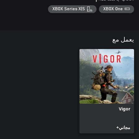
XBOX Series X|S
XBOX One
يعمل مع
Vigor
مجاني+