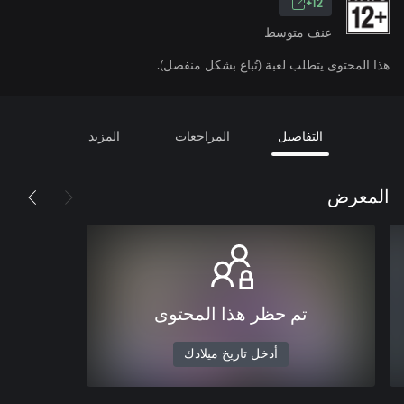
12+
عنف متوسط
هذا المحتوى يتطلب لعبة (تُباع بشكل منفصل).
التفاصيل
المراجعات
المزيد
المعرض
تم حظر هذا المحتوى
أدخل تاريخ ميلادك