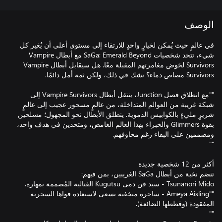
الوصف
في عالمٍ حيث يُمكن لخيارٍ واحدٍ للارتقاء إلى مستوى أعلى أن يُغير كل
شيء، تتحد شخصيات SaGa: Emerald Beyond مع أبطال Vampire
Survivors لخوض مغامرتهم المقبلة معًا. هل سيقابل أبطال Vampire
""مع انطلاق فصل Junction، ينتقل أبطال Vampire Survivors إلى
شبكة غريبة من العوالم المتداخلة، من عالمٍ مسحور عجيب إلى عالمٍ
شريرٍ مليءٍ بالكوابيس الدموية. ينطلق الأبطال نحو المجهول؛ مسلحين
بقوة Glimmers والخبراء بهذا العالم الغامض، ومتحدين في هدف واحد،
""Ameya Aisling - ساحرة متخفية تسعى لاستعادة قواها السحرية