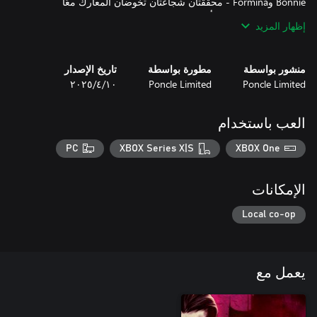
Bonnie وFormina - محققتان شجاعتان تخوضان المعارك معًا
إظهار المزيد
Diva No.5 - مطربة آلية منبوذة بسبب أدائها لحنًا محظورًا، تتنقل بين
وغيرهم الكثير! بالإضافة إلى معلم أبطال، وإمبراطور منصهر، وملك
منشور بواسطة
مطورة بواسطة
تاريخ الإصدار
Poncle Limited
Poncle Limited
١٠‏/٤‏/٢٠٢٥
40 أسلوبًا جديدًا للهجوم؛ بما يتضمن الأسلحة الأساسية، والتطويرات،
العب باستخدام
وآلية Glimmer المذهلة المستوحاة من سلسلة SaGa. عند الهجوم بهذه
الأسلحة، فثمة احتمالية لتعلم أساليب خاصة تلقائيًا عبر نظام Glimmer.
PC
XBOX Series X|S
XBOX One
تتوفر جميع أنواع أسلحة عالم SaGa من سيوف، وسحر، ولكمات،
Fleuret - بعد طعن عدد كافٍ من الأعداء، ستتمكن من تنفيذ هجوم
الإمكانات
Pressure Point - وجّه سلسلة من ضربات فنون القتال من مسافة
Local co-op
Hecaton Machine Gun - أطلق وابلًا من الرصاص العشوائي المدمر
Hyperion Bazooka - استخدم صواريخ فائقة القوة؛ تنفجر بينما تخترق
يعمل مع
صفوف الأعداء، لتفعيل هجوم Cosmic Rave ومضاعفة قوتك النارية