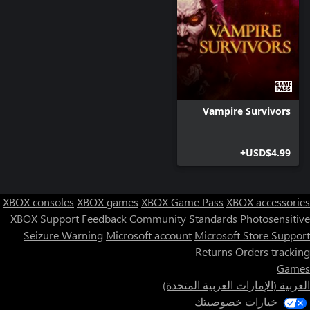
لا يكتمل أي محتوى قابل للتنزيل من لعبة تقمص أدوار يابانية دون
مجموعة من الحلفاء المميزين للتعاون معهم. ارتقِ بمستوى شخصية
Tsunanori Mido لاستدعاء ما يصل إلى 4 دمى Kugutsu قتالية تقاتل
بشكل مستقل بأسلحتها الخاصة ضمن تشكيل دفاعي محكم. اختر
Bonnie أو Formina للعب دور المحققتين الشجاعتين، واجمع بين
مهارات القتال باللكمات والمسدسات لتشكيل فريق قتالي متكامل.
وفي ظلام Yomi الدامس، تتردد شائعات عن ملك مظلم يستطيع
Vampire Survivors
USD$4.99+
الناجون الحقيقيون لا يستسلمون أبدًا! عندما تصل صحة شخصية من
شخصيات SaGa إلى مستوى حرج، تقاتل بشراسة للبقاء على قيد
الحياة بقدرة Showstopper الخاصة، وتتمتع بدفعة مؤقتة من القوة
XBOX consoles
XBOX games
XBOX Game Pass
XBOX accessories
الإضافية، وفترات تهدئة مخفضة، وحظ أكبر لتتمكن من النجاة في
XBOX Support
Feedback
Community Standards
Photosensitive
Seizure Warning
Microsoft account
Microsoft Store Support
Returns
Orders tracking
اتبع Emerald Wave عبر صورة مجسمة لعوالم متشابكة، وهي بيئة
Games
مثالية للتحرك والقتال ضد جحافل من الوحوش الغريبة والزعماء
العربية (الإمارات العربية المتحدة)
خيارات خصوصيتك