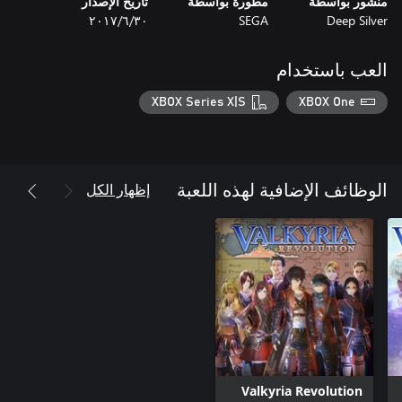
منشور بواسطة
مطورة بواسطة
تاريخ الإصدار
Deep Silver
SEGA
٣٠‏/٦‏/٢٠١٧
العب باستخدام
XBOX Series X|S
XBOX One
إظهار الكل
الوظائف الإضافية لهذه اللعبة
Valkyria Revolution