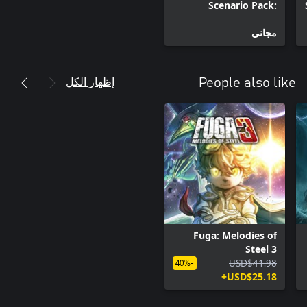
Scenario Pack:
Vanargand
مجاني
إظهار الكل
People also like
Fuga: Melodies of
Steel 3
USD$41.98
-40%
USD$25.18+