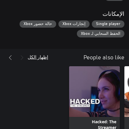
الإمكانات
Single player
إنجازات Xbox
حالة حضور Xbox
الحفظ السحابي لـ Xbox
إظهار الكل
People also like
Hacked: The
Streamer