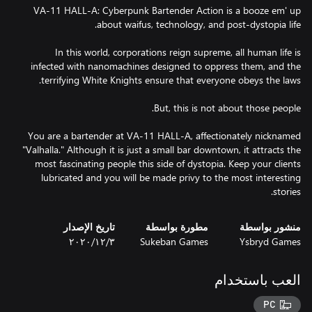
VA-11 HALL-A: Cyberpunk Bartender Action is a booze em' up
In this world, corporations reign supreme, all human life is
infected with nanomachines designed to oppress them, and the
You are a bartender at VA-11 HALL-A, affectionately nicknamed
"Valhalla." Although it is just a small bar downtown, it attracts the
most fascinating people this side of dystopia. Keep your clients
lubricated and you will be made privy to the most interesting
stories.
منشور بواسطة
مطورة بواسطة
تاريخ الإصدار
Ysbryd Games
Sukeban Games
٣‏/١٢‏/٢٠٢٠
العب باستخدام
PC