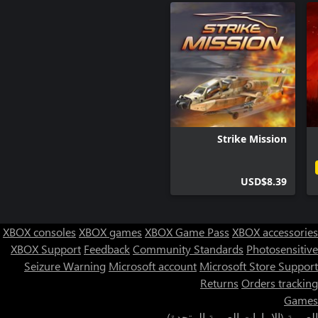
Strike Mission
USD$8.39
XBOX consoles
XBOX games
XBOX Game Pass
XBOX accessories
XBOX Support
Feedback
Community Standards
Photosensitive
Seizure Warning
Microsoft account
Microsoft Store Support
Returns
Orders tracking
Games
العربية (الإمارات العربية المتحدة)