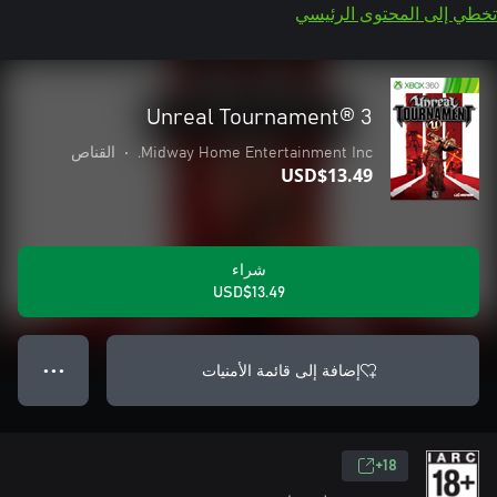
تخطي إلى المحتوى الرئيسي
Unreal Tournament® 3
Midway Home Entertainment Inc.
•
القناص
USD$13.49
شراء
USD$13.49
إضافة إلى قائمة الأمنيات
● ● ●
18+