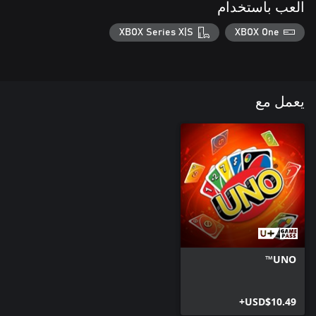
العب باستخدام
XBOX Series X|S
XBOX One
يعمل مع
UNO™
USD$10.49+