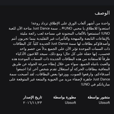
الوصف
استعدوا للانطلاق يا محبي UNO®… سمة Just Dance متاحة الآن للعبة
UNO! استمتعوا بالألعاب المجنونة في مساحة لعب رائعة مليئة
بالإيقاعات النابضة والمبهجة والتأثيرات غير التقليدية بينما تجربون أنتم
وأصدقاؤكم بطاقات لها سمة Just Dance الجديدة كلياً. كل البطاقات
ذات السمات الموحدة تؤثر الآن على الجميع بدلاً من خصم واحد
فحسب، إنها حفلة على كل حال! ومع ذلك، سيجد اللاعبون الأذكياء
طرقاً للاستفادة من هذه البطاقات الجديدة ذات السمات الموحدة هذه
والعبث بانتباه الجميع، سواء من خلال إبطاء سرعة الجولة عن طريق
المعاقبة ببطاقات الحركة أو استغلال تقدم شخص آخر. لذا اجمعوا
أصدقاءكم، وارفعوا الصوت، ووزعوا بعض البطاقات، لقد أصبحت سمة
Just Dance جاهزة لإضفاء مزيد من الحيوية والمتعة غير المتوقعة على
مبارياتكم في UNO!
منشور بواسطة
مطورة بواسطة
تاريخ الإصدار
Ubisoft
Ubisoft
٢٣‏/١١‏/٢٠١٦