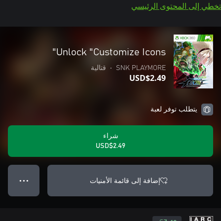
تخطي إلى المحتوى الرئيسي
Unlock "Customize Icons"
SNK PLAYMORE
•
قتالية
USD$2.49
يتطلب توفر لعبة
شراء
USD$2.49
إضافة إلى قائمة الأمنيات
● ● ●