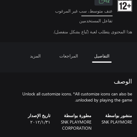
12+
عنف متوسط، سب غير المرغوب
تفاعل المستخدمين
هذا المحتوى يتطلب لعبة (تُباع بشكل منفصل).
التفاصيل
المراجعات
المزيد
الوصف
Unlock all customize icons. *All customize icons can also be
unlocked by playing the game.
منشور بواسطة
مطورة بواسطة
تاريخ الإصدار
SNK PLAYMORE
SNK PLAYMORE
٣١‏/١‏/٢٠١٢
CORPORATION