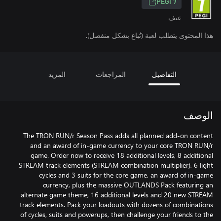
PEGI 7
عنف
هذا المحتوى يتطلب لعبة (تُباع بشكل منفصل).
التفاصيل
المراجعات
المزيد
الوصف
The TRON RUN/r Season Pass adds all planned add-on content
and an award of in-game currency to your core TRON RUN/r
game. Order now to receive 18 additional levels, 8 additional
STREAM track elements (STREAM combination multiplier), 6 light
cycles and 3 suits for the core game, an award of in-game
currency, plus the massive OUTLANDS Pack featuring an
alternate game theme, 16 additional levels and 20 new STREAM
track elements. Pack your loadouts with dozens of combinations
of cycles, suits and powerups, then challenge your friends to the