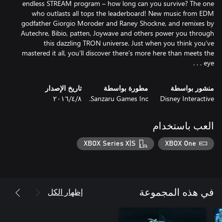
endless STREAM program – how long can you survive? The one
who outlasts all tops the leaderboard! New music from EDM
godfather Giorgio Moroder and Raney Shockne, and remixes by
Autechre, Bibio, patten, Joywave and others power you through
this dazzling TRON universe. Just when you think you’ve
mastered it all, you’ll discover there’s more here than meets the
eye . . .
منشور بواسطة
مطورة بواسطة
تاريخ الإصدار
Disney Interactive
Sanzaru Games Inc.
٨‏/٤‏/٢٠١٦
العب باستخدام
XBOX Series X|S
XBOX One
إظهار الكل
في هذه المجموعة