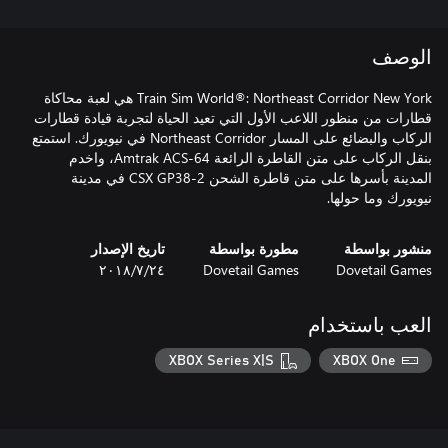
الوصف
Train Sim World®: Northeast Corridor New York هي لعبة محاكاة
قطارات من منظور اللاعب الأول التي تعيد الحياة لتجربة قيادة قطارات
الركاب والبضائع على المسار Northeast Corridor في نيويورك. استمتع
بنقل الركاب على متن القاطرة الرائعة Amtrak ACS-64، واخدم
المدينة بأسرها على متن قاطرة الشحن CSX GP38-2 في مدينة
نيويورك وما حولها.
منشور بواسطة
مطورة بواسطة
تاريخ الإصدار
Dovetail Games
Dovetail Games
٢٤‏/٧‏/٢٠١٨
العب باستخدام
XBOX Series X|S
XBOX One