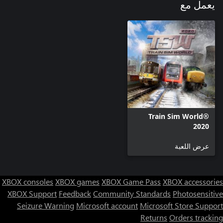
يعمل مع
Train Sim World®
2020
عرض اللعبة
XBOX consoles
XBOX games
XBOX Game Pass
XBOX accessories
XBOX Support
Feedback
Community Standards
Photosensitive
Seizure Warning
Microsoft account
Microsoft Store Support
Returns
Orders tracking