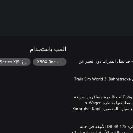
العب باستخدام
 تم إصداره لإصدار ®Train Sim World السابق - قد تظل الميزات دون تغيير عن
Series X|S
XBOX One
انطلق في رحلة إلى أواخر العقد الأول من القرن الحادي والعشرين في Train Sim World 3: Bahnstrecke
اع متكامل، ظهرت DB BR 110.3 لأول مرة في Train Sim World 3، وقد كانت قاطرة مسافرين سريعة
في الخمسينيات، واستُخدمت مؤخرًا في النقل المحلي والإقليمي. وتمت مطابقتها بقاطرة n-Wagen
العتيقة، وهي أسطول من طابق واحد من حافلات المسافرين الكاملة مع سيارة المقصورة Karlsruher Kopf
يُستكمل الطابع الكلاسيكي بطابع حديث مع خدمات إضافية توفرها القاطرة DB BR 425 الأنيقة في حالة
مليات نقل البضائع، وتبدو باللون الأزرق السماوي الرائع