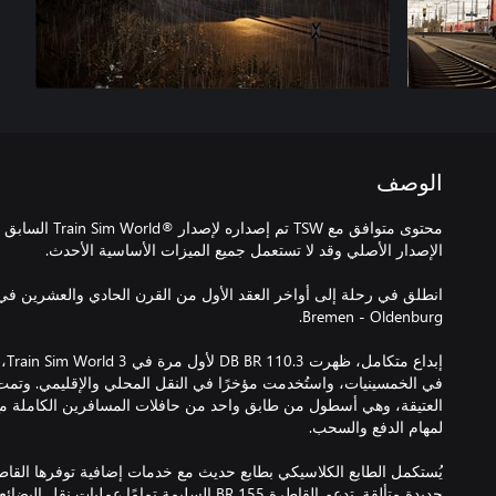
الوصف
محتوى متوافق مع TSW
إبد
جديدة متألقة. تدعم القاطرة BR 155 السليمة تمامًا ع