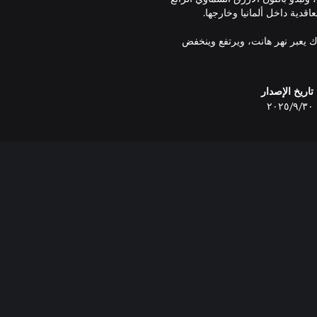
ورج، وهو جسر متحرك يعبر نهر هانت، ويرتفع وينخفض
تاريخ الإصدار
٣٠‏/٩‏/٢٠٢٥