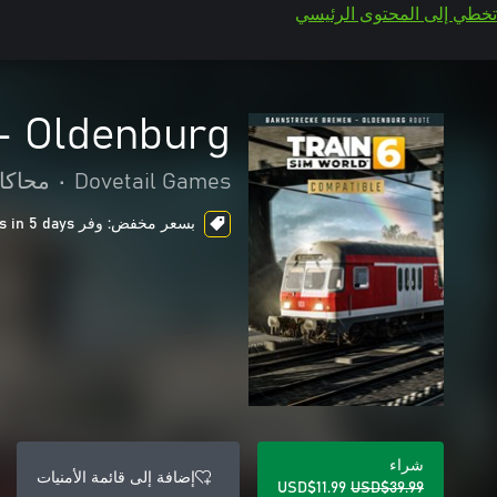
تخطي إلى المحتوى الرئيسي
- Oldenburg
Dovetail Games
•
محاكا
بسعر مخفض: وفر USD$28.00، ends in 5 days
شراء
إضافة إلى قائمة الأمنيات
USD$11.99
USD$39.99