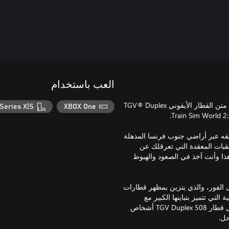
العب باستخدام
استمتع بتجربة الإثارة التي تتميز بها السكك الحديدية عالية السرعة على متن القطار الأيقوني TGV® Duplex
Series X|S
XBOX One
مشهور عالميًا ليشق طريقه عبر أراضي جنوب فرنسا المذهلة
اعة). تعامل مع العقبات المعقدة التي تعرقلك عن
ل الزمني، مع الانتباه إلى نظام الإشارات TVM430، كل هذا وأنت آخذ في الصعود والهبوط
يمكن التعرف عليه على الفور، والذي يتزين بمظهر قطارات
واستكشف محطة Marseille-Saint-Charles التاريخية التي تتميز بتباينها الكبير مع
محطتَي Aix-en-Provence وAvignon الحديثتَين العصريتَين. يستوعب كل قطار TGV Duplex 508 أشخاص