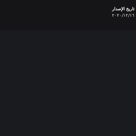
تاريخ الإصدار
١٦‏/١٢‏/٢٠٢٠