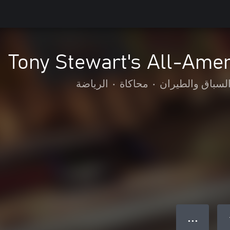
Tony Stewart's All-Ame
لسباق والطيران
•
محاكاة
•
الرياضة
● ● ●