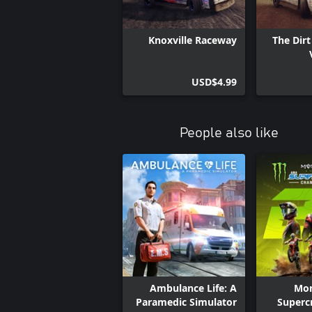
Knoxville Raceway
The Dirt
USD$4.99
People also like
Ambulance Life: A
Mon
Paramedic Simulator
Supercr