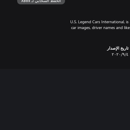
الحفظ السحابي لـ Xbox
U.S. Legend Cars International, i
car images, driver names and like
تاريخ الإصدار
٤‏/٩‏/٢٠٢٠