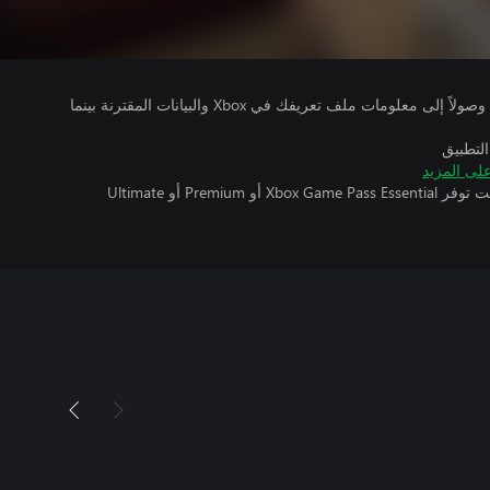
يتلقى ناشرو الألعاب التي تقوم بتشغيلها وصولاً إلى معلومات ملف تعريفك في Xbox والبيانات المقترنة بينما
التطبيق
لى المزيد
تتطلب اللعبة متعددة اللاعبين عبر الإنترنت توفر Xbox Game Pass Essential أو Premium أو Ultimate