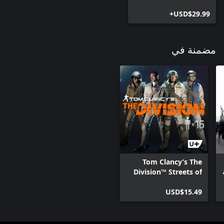
USD$29.99+
مضمنة في
Tom Clancy’s The
Division™ Streets of
New York Outfit
USD$15.49
Bundle