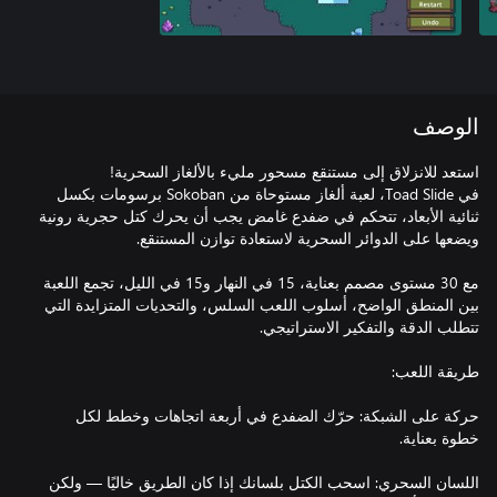
الوصف
في Toad Slide، لعبة ألغاز مستوحاة من Sokoban برسومات بكسل
ثنائية الأبعاد، تتحكم في ضفدع غامض يجب أن يحرك كتل حجرية رونية
مع 30 مستوى مصمم بعناية، 15 في النهار و15 في الليل، تجمع اللعبة
بين المنطق الواضح، أسلوب اللعب السلس، والتحديات المتزايدة التي
حركة على الشبكة: حرّك الضفدع في أربعة اتجاهات وخطط لكل
اللسان السحري: اسحب الكتل بلسانك إذا كان الطريق خاليًا — ولكن