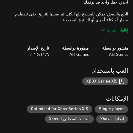
البلع والبصق: يمكن للضفدع بلع الكتل ثم بصقها لتنزلق حتى تصطدم
إظهار المزيد
إعادة سريعة: يمكنك التراجع أو إعادة المحاولة فورًا، فكل محاولة
منشور بواسطة
مطورة بواسطة
تاريخ الإصدار
تتوهج الكتل بلطف عندما توضع في المكان الصحيح، مما يساعدك على
Afil Games
Afil Games
٦‏/١١‏/٢٠٢٥
استكشف المستنقع السحري، عالمًا مقسومًا بين ضوء النهار الناعم
العب باستخدام
وغموض الليل العميق. أتقن قوة الضفدع الحارس وأثبت أنك سيد الألغاز
الحقيقي!
XBOX Series X|S
الإمكانات
Optimized for Xbox Series X|S
Single player
إنجازات Xbox
الحفظ السحابي لـ Xbox