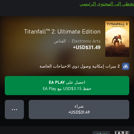
تخطي إلى المحتوى الرئيسي
Titanfall™ 2: Ultimate Edition
Electronic Arts
•
القناص
USD$31.49+
2 ميزات إمكانية وصول ذوي الاحتياجات الخاصة
احصل على EA PLAY
حفظ USD$3.15 مع EA Play
شراء
● ● ●
USD$31.49+