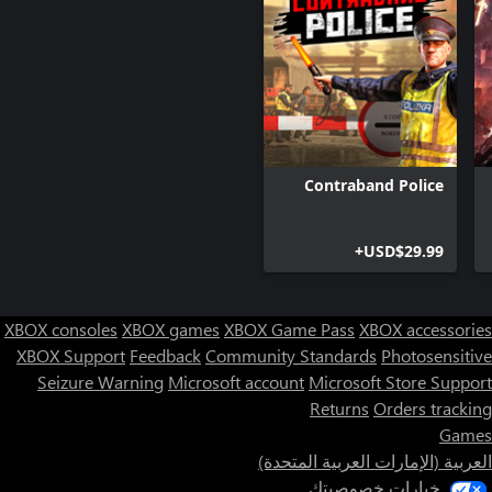
Contraband Police
USD$29.99+
XBOX consoles
XBOX games
XBOX Game Pass
XBOX accessories
XBOX Support
Feedback
Community Standards
Photosensitive
Seizure Warning
Microsoft account
Microsoft Store Support
Returns
Orders tracking
Games
العربية (الإمارات العربية المتحدة)
خيارات خصوصيتك