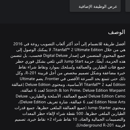
عرض الوظيفة الإضافية
الوصف
أفضل طريقة للانضمام إلى أحد أكثر ألعاب التصويب روعة في 2016
هي من خلال Titanfall™ 2 Ultimate Edition. لا يمكنك الوصول إلى
جميع المحتوى المتضمن في إصدار Digital Deluxe فحسب، بل تتضمن
هذه الحزمة، أيضًا، حزمة Jump Start التي تلغي بشكل فوري حظر
جميع فئات الطيارين والعمالقة وتُسلحك بموارد ونقاط شراء نقاط
خبرة مضاعفة وشكل تصميم مخصص من أجل قربينة R-201، وكل
ذلك حتى تتمتع بحد السرعة الأقصى في Frontier. يضم Ultimate
Edition لعبة Titanfall™ 2 الأساسية، ومحتوى Deluxe Edition (عمالقة
Scorch & Ion Prime، Deluxe Edition Warpaint لعدد 6 عمالقة،
Deluxe Edition Camo لجميع العمالقة، الأسلحة والطيارين، Deluxe
Edition Nose Arts لعدد 6 عمالقة، شارة تعريف Deluxe Edition)،
ومحتوى Jump-Starter (جميع العمالقة الملغى حظرها، جميع قدرات
الطيارين الملغى حظرها، 500 نقطة شراء لإلغاء حظر المعدات
والتصميمات الجمالية والعتاد، 10 نقاط شراء 2× نقاط خبرة، تصميم
قربينة Underground R-201).