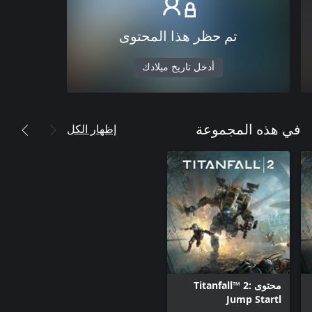
تم حظر هذا المحتوى
أدخل تاريخ ميلادك
إظهار الكل
في هذه المجموعة
محتوى Titanfall™ 2:
Jump Startl