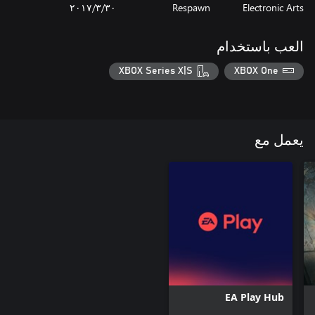
Electronic Arts
Respawn
٣٠‏/٣‏/٢٠١٧
العب باستخدام
XBOX Series X|S
XBOX One
يعمل مع
EA Play Hub