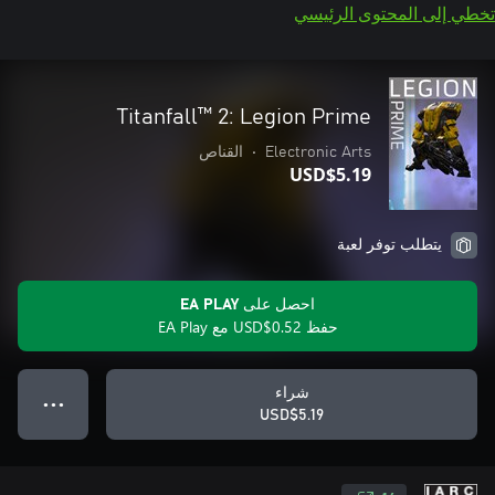
تخطي إلى المحتوى الرئيسي
Titanfall™ 2: Legion Prime
Electronic Arts
•
القناص
USD$5.19
يتطلب توفر لعبة
احصل على EA PLAY
حفظ USD$0.52 مع EA Play
شراء
● ● ●
USD$5.19