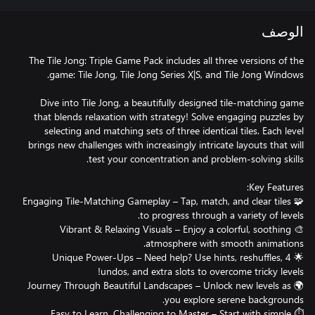
الوصف
The Tile Jong: Triple Game Pack includes all three versions of the
Dive into Tile Jong, a beautifully designed tile-matching game
that blends relaxation with strategy! Solve engaging puzzles by
selecting and matching sets of three identical tiles. Each level
brings new challenges with increasingly intricate layouts that will
🧩 Engaging Tile-Matching Gameplay – Tap, match, and clear tiles
🎨 Vibrant & Relaxing Visuals – Enjoy a colorful, soothing
🌟 4 Unique Power-Ups – Need help? Use hints, reshuffles,
🌍 Journey Through Beautiful Landscapes – Unlock new levels as
⏱ Easy to Learn, Challenging to Master – Start with simple