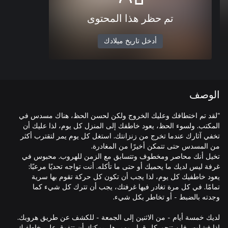
تم حظر هذا المحتوى
أدخل تاريخ ميلادك
الوصف
"لقد تم اختطافك وعليك الخروج ولكن لحسن الحظ، هناك مسدس في
المكتب. ولسوء الحظ، يعود خاطفك إلى المنزل كل يوم، لذا عليك أن
تخفي آثارك عندما تخرج من زنزانتك. استغل كل يوم يمر لتقترب أكثر
تخيل أنك محاصر ومخطوف وتتسابق مع الزمن للهروب. محبوس في
غرفة ليس لديك ما يحميك أو حتى ما تأكله. أنت تواجه تحديًا مرعبًا:
يعود خاطفيك كل يوم، لذا يجب أن تكون كل حركة تقوم بها سرية
تمامًا. في كل مرة تغادر فيها غرفتك، يجب أن تترك كل شيء كما
لديك خمسة أيام - من الاثنين إلى الجمعة - للكشف عن طريق هروبك.
إذا فشلت، فلن تنجو. كل قرار مهم. هل يمكنك أن تتفوق على خاطفيك