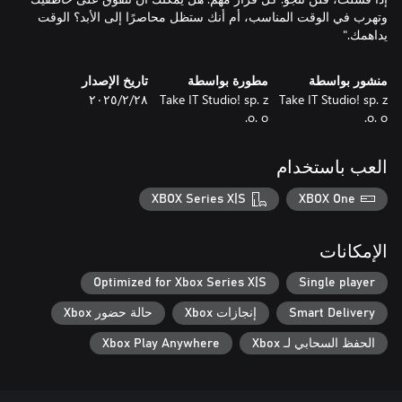
وتهرب في الوقت المناسب، أم أنك ستظل محاصرًا إلى الأبد؟ الوقت
يداهمك."
منشور بواسطة
مطورة بواسطة
تاريخ الإصدار
Take IT Studio! sp. z
Take IT Studio! sp. z
٢٨‏/٢‏/٢٠٢٥
o. o.
o. o.
العب باستخدام
XBOX Series X|S
XBOX One
الإمكانات
Optimized for Xbox Series X|S
Single player
Smart Delivery
إنجازات Xbox
حالة حضور Xbox
الحفظ السحابي لـ Xbox
Xbox Play Anywhere