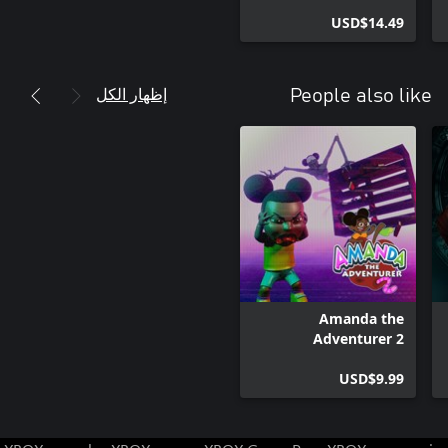
There's a Gun in the
Office bundle
USD$14.49
إظهار الكل
People also like
Amanda the
Adventurer 2
USD$9.99