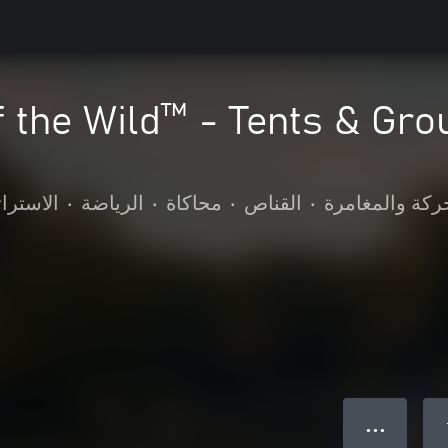
f the Wild™ - Tents & Gro
ركة والمغامرة
•
القناص
•
محاكاة
•
الرياضة
•
الاسترات
● ● ●