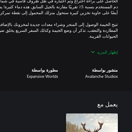
الحاصل على براءة اختراع وتم اختباره في ظل ظروف قاسية في شمال 
دم المستخدم بنسبة 5٪ تقريبًا مقارنة بالجيل السابق. هذه دماء
تتيح الخيمة الوصول إلى المتجر وشراء معدات جديدة لمخزونك بالإضافة
المطاردة والتعقب. تذكر أن وضع الخيمة وكذلك السفر السريع يخلق ض
إظهار المزيد
منشور بواسطة
مطورة بواسطة
Expansive Worlds
Avalanche Studios
توفر الستارة الأرضية أفضل تمويه محمول ولكنها تعمل أيضًا كحماية من
يعمل مع
تشمل أبرز الميزات القدرة على وضعها في أي مكان تقريبًا وتقليل الرؤ