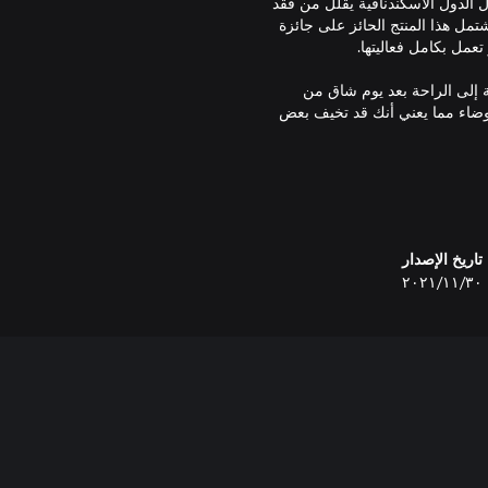
الدول الاسكندنافية يقلل من فقد
 كثيرة! يشتمل هذا المنتج الحائز على جائزة
 إلى الراحة بعد يوم شاق من
وضاء مما يعني أنك قد تخيف بعض
تاريخ الإصدار
٣٠‏/١١‏/٢٠٢١
 الطقس. بمجرد وضعها، فإنها توفر
ية وإتاحة مساحة لما يصل إلى