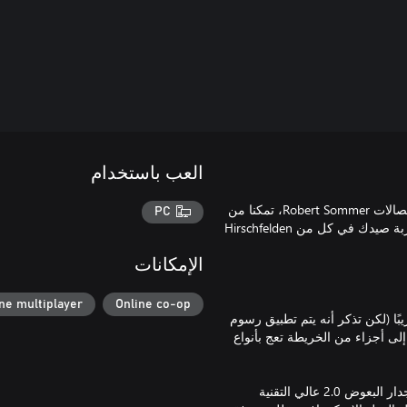
العب باستخدام
تلقى حراس المحمية Conni وDoc شحنة جديدة من المعدات وبفضل اتصالات Robert Sommer، تمكنا من
PC
وضع أيديهم على خيمة وستارة أرضية. ستجعل هذه العناصر الجديدة تجربة صيدك في كل من Hirschfelden
الإمكانات
ne multiplayer
Online co-op
ًا (لكن تذكر أنه يتم تطبيق رسوم
إلى أجزاء من الخريطة تعج بأنواع
خيمة ELITE 2 هي خيمة لفردين تناسب جميع ظروف الطقس. ثبت أن جدار البعوض 2.0 عالي التقنية