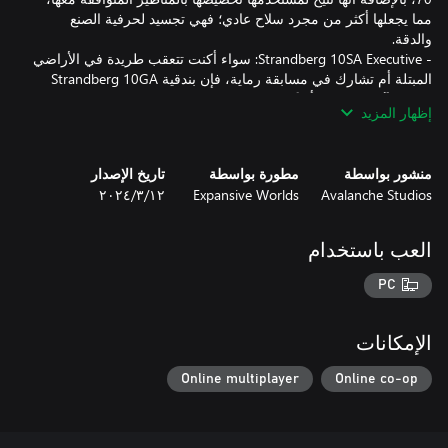
مما يجعلها أكثر من مجرد سلاح عادي؛ فهي تجسيد لحرفية الصنع
- Strandberg 10SA Executive: سواء أكنت تتعقب طريدة في الأراضي
المبتلة أم تشارك في مسابقة رماية، فإن بندقية Strandberg 10GA
إظهار المزيد
- خمسة عناصر تجميلية جديدة: تشتمل هذه الحزمة أيضًا على مجموعة
متنوعة من العناصر التجميلية المموهة والمواد الحصرية التي يمكن
استخدامها مع أسلحة وعتاد محددة، بالإضافة إلى بعض العناصر
منشور بواسطة
مطورة بواسطة
تاريخ الإصدار
التجميلية الأخرى من مخزونك.
Avalanche Studios
Expansive Worlds
١٢‏/٣‏/٢٠٢٤
العب باستخدام
PC
الإمكانات
Online multiplayer
Online co-op