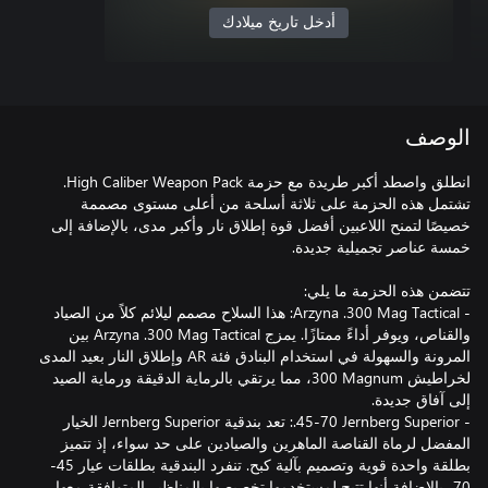
أدخل تاريخ ميلادك
الوصف
انطلق واصطد أكبر طريدة مع حزمة High Caliber Weapon Pack.
تشتمل هذه الحزمة على ثلاثة أسلحة من أعلى مستوى مصممة
خصيصًا لتمنح اللاعبين أفضل قوة إطلاق نار وأكبر مدى، بالإضافة إلى
- Arzyna .300 Mag Tactical: هذا السلاح مصمم ليلائم كلاً من الصياد
والقناص، ويوفر أداءً ممتازًا. يمزج Arzyna .300 Mag Tactical بين
المرونة والسهولة في استخدام البنادق فئة AR وإطلاق النار بعيد المدى
لخراطيش ‎300 Magnum، مما يرتقي بالرماية الدقيقة ورماية الصيد
- 45‎-‎70 Jernberg Superior‏.: تعد بندقية Jernberg Superior الخيار
المفضل لرماة القناصة الماهرين والصيادين على حد سواء، إذ تتميز
بطلقة واحدة قوية وتصميم بآلية كبح. تنفرد البندقية بطلقات عيار 45-
70، بالإضافة أنها تتيح لمستخدمها تخصيصها بالمناظير المتوافقة معها،