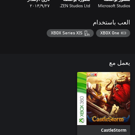
Microsoft Studios
ZEN Studios Ltd.
٢٧‏/٩‏/٢٠١٣
العب باستخدام
XBOX Series X|S
XBOX One
يعمل مع
CastleStorm