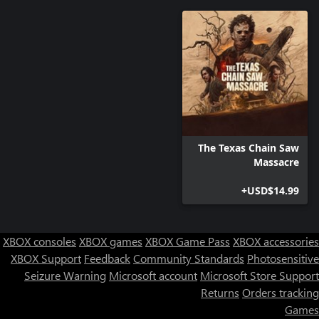
The Texas Chain Saw
Massacre
USD$14.99+
XBOX consoles
XBOX games
XBOX Game Pass
XBOX accessories
XBOX Support
Feedback
Community Standards
Photosensitive
Seizure Warning
Microsoft account
Microsoft Store Support
Returns
Orders tracking
Games