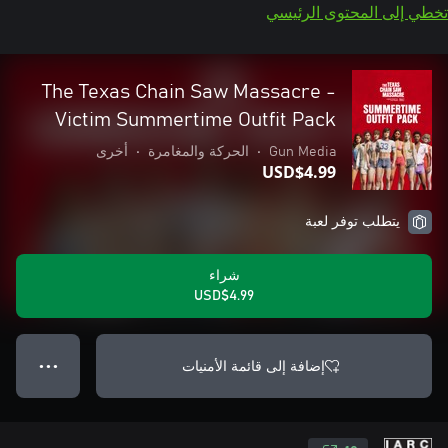
تخطي إلى المحتوى الرئيسي
The Texas Chain Saw Massacre -
Victim Summertime Outfit Pack
Gun Media
•
الحركة والمغامرة
•
أخرى
USD$4.99
يتطلب توفر لعبة
شراء
USD$4.99
إضافة إلى قائمة الأمنيات
● ● ●