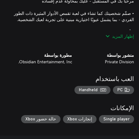
• صمِّم شخصيتك كما تشاء في لعبة تقمص الأدوار المثيرة ذات الطور
• قُد طاقمًا من الرفقاء المسلحين بقدرات فريدة والذين لديهم مهماتهم
إظهار المزيد
• اعثر على سفينتك واستكشف المستوطنات ومحطات الفضاء
منشور بواسطة
مطورة بواسطة
والمواقع المختلفة الأخرى في مستعمرة "هالكيون".
Obsidian Entertainment, Inc.
Private Division
العب باستخدام
Handheld
PC
الإمكانات
Single player
إنجازات Xbox
حالة حضور Xbox