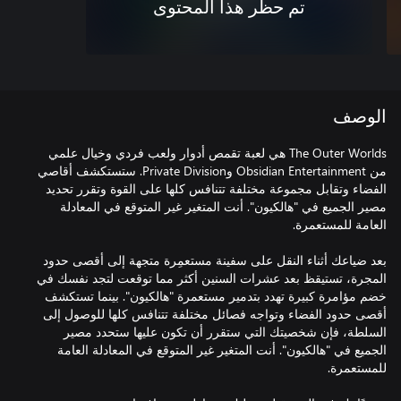
تم حظر هذا المحتوى
الوصف
The Outer Worlds هي لعبة تقمص أدوار ولعب فردي وخيال علمي
من Obsidian Entertainment وPrivate Division. ستستكشف أقاصي
الفضاء وتقابل مجموعة مختلفة تتنافس كلها على القوة وتقرر تحديد
مصير الجميع في "هالكيون". أنت المتغير غير المتوقع في المعادلة
بعد ضياعك أثناء النقل على سفينة مستعمِرة متجهة إلى أقصى حدود
المجرة، تستيقظ بعد عشرات السنين أكثر مما توقعت لتجد نفسك في
خضم مؤامرة كبيرة تهدد بتدمير مستعمرة "هالكيون". بينما تستكشف
أقصى حدود الفضاء وتواجه فصائل مختلفة تتنافس كلها للوصول إلى
السلطة، فإن شخصيتك التي ستقرر أن تكون عليها ستحدد مصير
الجميع في "هالكيون". أنت المتغير غير المتوقع في المعادلة العامة