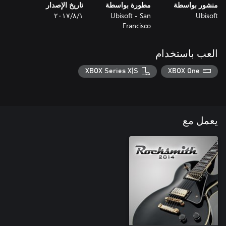
منشور بواسطة
مطورة بواسطة
تاريخ الإصدار
Ubisoft
Ubisoft - San
١‏/٨‏/٢٠١٧
Francisco
العب باستخدام
XBOX Series X|S
XBOX One
يعمل مع