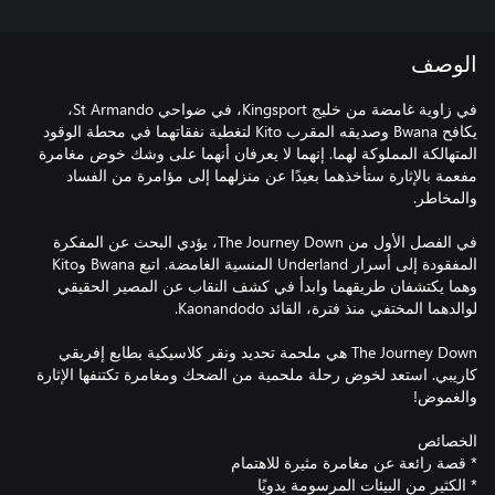
الوصف
في زاوية غامضة من خليج Kingsport، في ضواحي St Armando،
يكافح Bwana وصديقه المقرب Kito لتغطية نفقاتهما في محطة الوقود
المتهالكة المملوكة لهما. إنهما لا يعرفان أنهما على وشك خوض مغامرة
مفعمة بالإثارة ستأخذهما بعيدًا عن منزلهما إلى مؤامرة من الفساد
في الفصل الأول من The Journey Down، يؤدي البحث عن المفكرة
المفقودة إلى أسرار Underland المنسية الغامضة. اتبع Bwana وKito
وهما يكتشفان طريقهما وابدأ في كشف النقاب عن المصير الحقيقي
The Journey Down هي ملحمة تحديد ونقر كلاسيكية بطابع إفريقي
كاريبي. استعد لخوض رحلة ملحمية من الضحك ومغامرة تكتنفها الإثارة