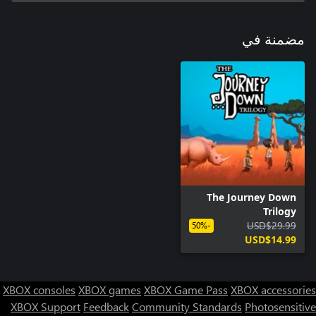
مضمنة في
The Journey Down
Trilogy
USD$29.99
-50%
USD$14.99
XBOX consoles
XBOX games
XBOX Game Pass
XBOX accessories
XBOX Support
Feedback
Community Standards
Photosensitive