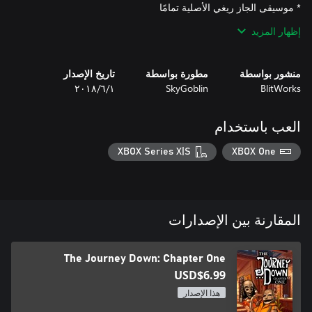
إظهار المزيد
منشور بواسطة
مطورة بواسطة
تاريخ الإصدار
***تذكر أن هناك حزمة متوفرة في Trilogy الكاملة***
BlitWorks
SkyGoblin
١‏/٦‏/٢٠١٨
العب باستخدام
XBOX Series X|S
XBOX One
المقارنة بين الإصدارات
The Journey Down: Chapter One
USD$6.99
هذا الإصدار