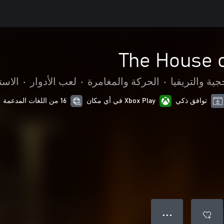
The House o
جية والتريفيا
•
الحركة والمغامرة
•
لعب الأدوار
•
الاست
توافق ذكي
Xbox Play في أي مكان
16 من اللغات المدعمة
● ● ●