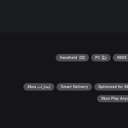
Handheld
PC
XBOX 
Optimized for X
Smart Delivery
إنجازات Xbox
Xbox Play An