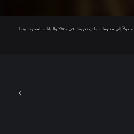
يتلقى ناشرو الألعاب التي تقوم بتشغيلها وصولاً إلى معلومات ملف تعريفك في Xbox والبيانات المقترنة بينما