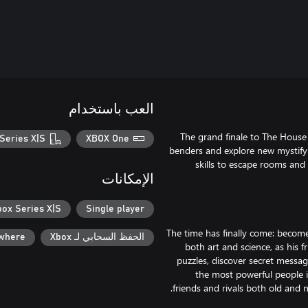
العب باستخدام
The grand finale to The House
Series X|S
XBOX One
benders and explore new mystifyi
skills to escape rooms and 
الإمكانات
box Series X|S
Single player
The time has finally come: becom
الحفظ السحابي لـ Xbox
ywhere
both art and science, as his 
puzzles, discover secret messag
the most powerful people i