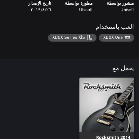
منشور بواسطة
مطورة بواسطة
تاريخ الإصدار
Ubisoft
Ubisoft
٢٦‏/٨‏/٢٠١٩
العب باستخدام
XBOX Series X|S
XBOX One
يعمل مع
Rocksmith 2014