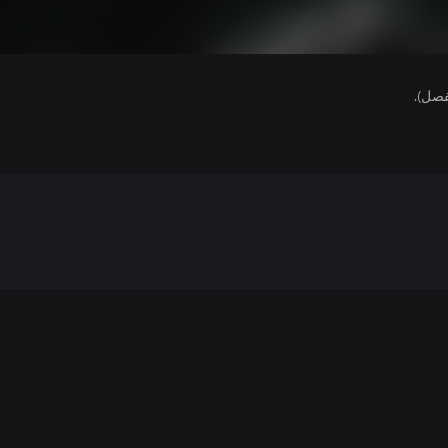
فصل).