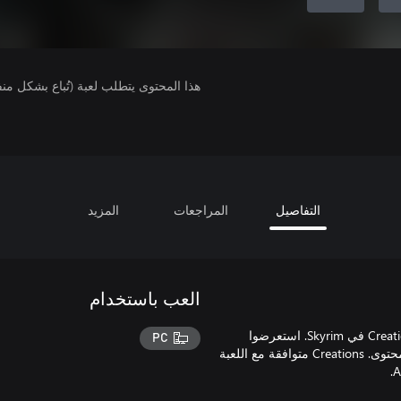
هذا المحتوى يتطلب لعبة (تُباع بشكل من
التفاصيل
المراجعات
المزيد
العب باستخدام
احصلوا على 1000 من نقاط رصيد Creation لاستخدامها في قائمة Creations في Skyrim. استعرضوا
PC
المجموعة داخل اللعبة حسب الفئة واستخدموا نقاط رصيدكم لشراء المحتوى. Creations متوافقة مع اللعبة