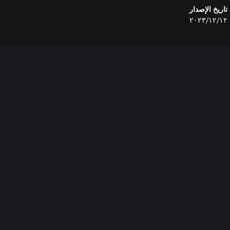
تاريخ الإصدار
١٢‏/١٢‏/٢٠٢٣