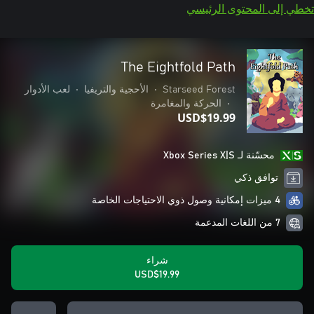
تخطي إلى المحتوى الرئيسي
The Eightfold Path
Starseed Forest
•
الأحجية والتريفيا
•
لعب الأدوار
•
الحركة والمغامرة
USD$19.99
محسّنة لـ Xbox Series X|S
توافق ذكي
4 ميزات إمكانية وصول ذوي الاحتياجات الخاصة
7 من اللغات المدعمة
شراء
USD$19.99