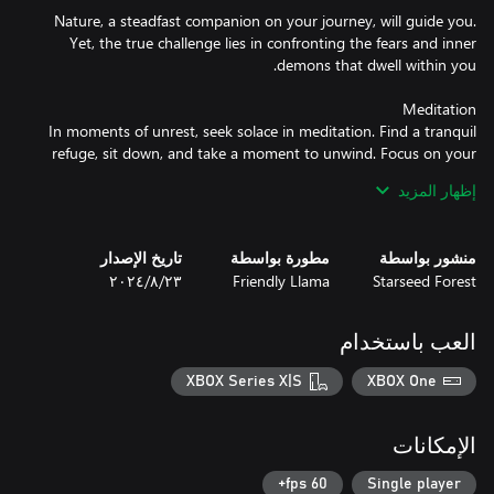
Nature, a steadfast companion on your journey, will guide you.
Yet, the true challenge lies in confronting the fears and inner
In moments of unrest, seek solace in meditation. Find a tranquil
refuge, sit down, and take a moment to unwind. Focus on your
breath, feel the rhythms of your body, and release the transient
إظهار المزيد
The Eightfold Path is calling. Will you embrace the teachings,
منشور بواسطة
مطورة بواسطة
تاريخ الإصدار
conquer the trials, and unlock the path towards enlightenment?
Starseed Forest
Friendly Llama
٢٣‏/٨‏/٢٠٢٤
العب باستخدام
XBOX Series X|S
XBOX One
الإمكانات
60 fps+
Single player