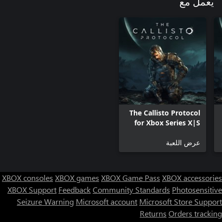
يعمل مع
The Callisto Protocol
for Xbox Series X|S
عرض اللعبة
XBOX consoles
XBOX games
XBOX Game Pass
XBOX accessories
XBOX Support
Feedback
Community Standards
Photosensitive
Seizure Warning
Microsoft account
Microsoft Store Support
Returns
Orders tracking