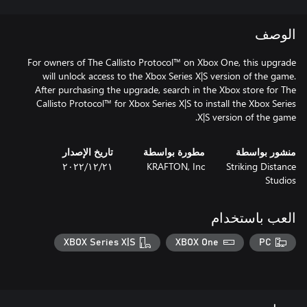
الوصف
For owners of The Callisto Protocol™ on Xbox One, this upgrade
will unlock access to the Xbox Series X|S version of the game.
After purchasing the upgrade, search in the Xbox store for The
Callisto Protocol™ for Xbox Series X|S to install the Xbox Series
X|S version of the game.
منشور بواسطة
مطورة بواسطة
تاريخ الإصدار
Striking Distance
KRAFTON, Inc
٢١‏/١٢‏/٢٠٢٢
Studios
العب باستخدام
XBOX Series X|S
XBOX One
PC