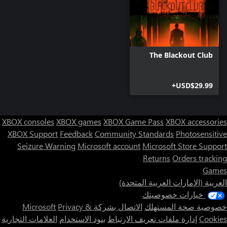
The Blackout Club
USD$29.99+
XBOX consoles
XBOX games
XBOX Game Pass
XBOX accessories
XBOX Support
Feedback
Community Standards
Photosensitive
Seizure Warning
Microsoft account
Microsoft Store Support
Returns
Orders tracking
Games
العربية (الإمارات العربية المتحدة)
خيارات خصوصيتك
خصوصية صحة المستهلك
الاتصال بشركة Microsoft
Privacy &
Cookies
إدارة ملفات تعريف الارتباط
بنود الاستخدام
العلامات التجارية