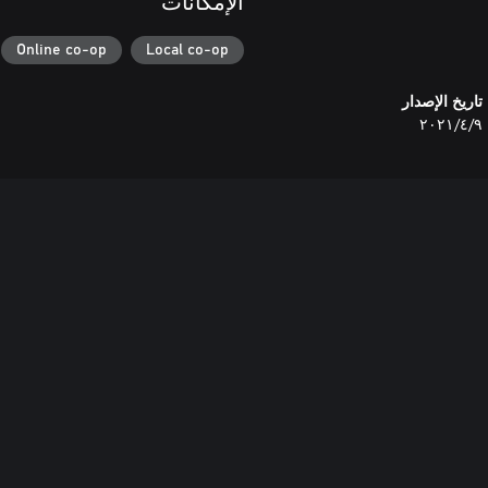
الإمكانات
Online co-op
Local co-op
تاريخ الإصدار
٩‏/٤‏/٢٠٢١