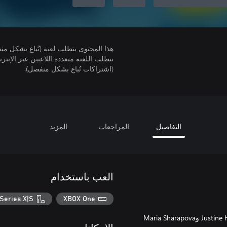
هذا المحتوى يتطلب لعبة (تُباع بشكل من
(اشتراكات تُباع بشكل منفصل).
التفاصيل
المراجعات
المزيد
العب باستخدام
Series X|S
XBOX One
- 6 لاعبين إضافيين: Andy Murray وDonna Vekic وMarin Cilic وJustine Henin وMaria Sharapova