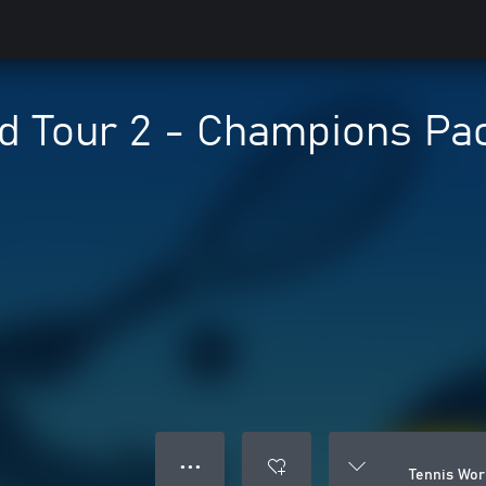
ld Tour 2 - Champions Pa
● ● ●
Tennis Wor