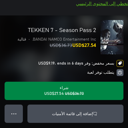
تخطي إلى المحتوى الرئيسي
TEKKEN 7 - Season Pass 2
BANDAI NAMCO Entertainment Inc.
•
قتالية
USD$36.73
USD$27.54
بسعر مخفض: وفر USD$9.19، ends in 6 days
يتطلب توفر لعبة
شراء
USD$27.54
USD$36.73
إضافة إلى قائمة الأمنيات
● ● ●